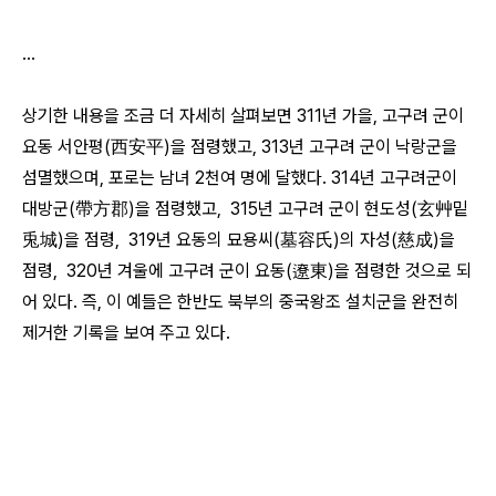
...
상기한 내용을 조금 더 자세히 살펴보면 311년 가을, 고구려 군이
요동 서안평(西安平)을 점령했고, 313년 고구려 군이 낙랑군을
섬멸했으며, 포로는 남녀 2천여 명에 달했다. 314년 고구려군이
대방군(帶方郡)을 점령했고, 315년 고구려 군이 현도성(玄艸밑
兎城)을 점령, 319년 요동의 묘용씨(墓容氏)의 자성(慈成)을
점령, 320년 겨울에 고구려 군이 요동(遼東)을 점령한 것으로 되
어 있다. 즉, 이 예들은 한반도 북부의 중국왕조 설치군을 완전히
제거한 기록을 보여 주고 있다.