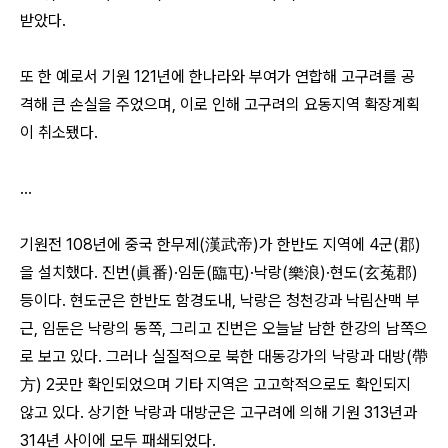
받았다.
또 한 예로서 기원 121년에 한나라와 부여가 연합해 고구려를 공
격해 큰 손실을 주었으며, 이로 인해 고구려의 요동지역 확장계획
이 취소됐다.
...
기원전 108년에 중국 한무제(漢武帝)가 한반도 지역에 4군(郡)
을 설치했다. 진번(眞番)·임둔(臨屯)·낙랑(樂浪)·현도(玄菟郡)
등이다. 현도군은 한반도 함경도내, 낙랑은 청천강과 낙림산맥 부
근, 임둔은 낙랑의 동쪽, 그리고 진번은 오늘날 남한 한강의 남쪽으
로 보고 있다. 그러나 실질적으로 북한 대동강가의 낙랑과 대방(帶
方) 2곳만 확인되었으며 기타 지역은 고고학적으로도 확인되지
않고 있다. 상기한 낙랑과 대방군은 고구려에 의해 기원 313년과
314년 사이에 모두 패쇄되었다.