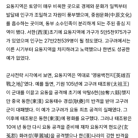
요동지역은 토양이 매우 비옥한 곳으로 경제와 문화가 일찍부터
발달돼 인구가 조밀하고 자원이 풍부했으며, 중원문화(中原文化)
를 흡수하는 곳이며, 동부 소수민족이 분리하게 되는 주된 중심 지
역이 됐다. 서한(西漢)초기에 요동지역에 가구가 5만5천975가구
가 있었으며 인구는 27만2천539명이 될 정도였다. 고구려에서는
이른 시기부터 요동지역을 차지하려고 노력했으나 한번도 성공한
예가 없었다.
군사전략 시각에서 보면, 요동지역은 역대로 ‘영웅백전지[英雄百
戰之地]’였다. 예를 들면, 기원 105년에 고구려 태조왕(太祖王)
이 군대를 이끌고 요동을 공격해 초기에 약탈6현(掠奪六縣)했지
만 중국 동한(東漢) 요동태수 경섭(耿夔)의 반격을 받아 고구려
군이 대패했다. 이 예가 고구려가 요동 최초 공격의 실패였다. 그
이후에 태조왕은 동한(東漢)에 평화를 요구했다. 그러나 태조왕은
10여 년 동안 다시 요동 공격을 준비해 재차 요동지역 현도군(玄
菟郡) 화려성(華麗城)을 공격했으나 한(漢)나라의 강한 반격을