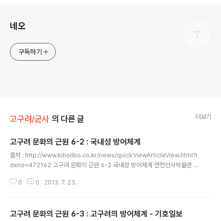
로그 정보
네오
구독하기
더보기
고구려/군사
의 다른 글
고구려 문화의 근원 6-2 : 국내성 방어체계
글 내용
출처 : http://www.kihoilbo.co.kr/news/quickViewArticleView.html?i
dxno=472162 고구려 문화의 근원 6-2 국내성 방어체계 연천선사박물관 관
장 2012년 07월 12일 (목) 기호일보 webmaster@kihoilbo.co.kr 고구려
0
0
2013. 7. 23.
왕조는 왕성(王城)을 중심으로 군사시설 3곳을 설치했다. 성[城堡, 성보], 요
새[關隘, 관애]와 초소등이다. 이러한 설치는 세심하게 설계되고, 면밀히 안배
해 지리 조건과 자연 조건에 걸맞도록 최선의 노력을 했다. 고구려성의 특색은
고구려 문화의 근원 6-3 : 고구려의 방어체계 - 기호일보
평원성(平原城)과 산성(山城)을 결합시켜 방어진지를 구축했다. 예로 국내성
글 내용