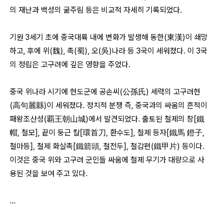
의 재난과 백성의 굶주림 등은 비교적 자세히 기록되었다.
기원 3세기 초에 중국대륙 내에 변화가 발생해 동한(東漢)이 쇄망
하고, 후에 위(魏), 촉(蜀), 오(吳)나라 등 3국이 세워졌다. 이 3국
의 정립은 고구려에 깊은 영향을 주었다.
중국 위나라 시기에 현도군에 공손씨(公孫氏) 세력의 고구려현
(高句麗縣)이 세워졌다. 정치적 분쟁 즉, 중국과의 싸움의 흔적이
패왕조산성(覇王朝山城)에서 발견되었다. 출토된 철제의 창[鐵
帽, 철모], 끝이 둥근 칼[環首刀, 환수도], 철제 등자[鐵馬 鐙子,
철마등], 철제 화살촉[鐵箭頭, 철전두], 철갑편(鐵甲片) 등이다.
이것은 중국 위와 고구려 군인들 싸움에 철제 무기가 대량으로 사
용된 것을 보여 주고 있다.
...