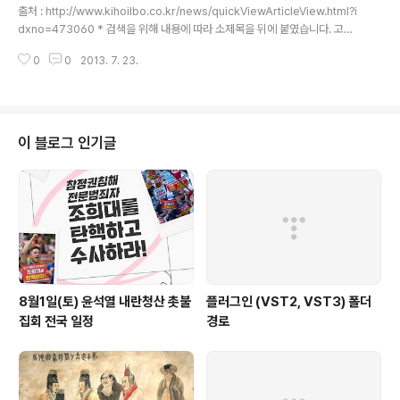
(國內城)을 왕도(王都)로 구출할 때에 유리명황이 스스로 순시해 정밀조사를
출처 : http://www.kihoilbo.co.kr/news/quickViewArticleView.html?i
실시해 정치·군사·경제와 자연조건이 결합하..
dxno=473060 * 검색을 위해 내용에 따라 소제목을 뒤에 붙였습니다. 고구
려 문화의 근원 6-3 고구려의 방어체계 연천선사박물관 관장 2012년 07월 1
0
0
2013. 7. 23.
9일 (목) 기호일보 webmaster@kihoilbo.co.kr 고구려 전 지역의 방어시설
은 4곳, 즉 경계지대, 전방방어지대, 가로날 형태의 방어지대, 그리고 핵심방어
지대로 나누어져 있다. 경계지대는 분산된 전방 방어를 위한 지대로 때로 이러
한 곳을 ‘무려라(武厲邏)’라고 부른다. 주로 요(遼河) 서쪽에 위치하며, 이곳의
작용은 요하 서쪽지역의 전쟁 상황 감시와 부대 이동 지시, 전투 준비 등이다. 기
이 블로그 인기글
원 598년에 중국 수(隋)나라..
8월1일(토) 윤석열 내란청산 촛불
플러그인 (VST2, VST3) 폴더
집회 전국 일정
경로