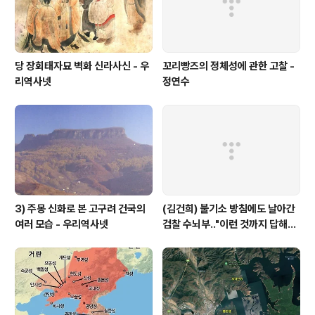
당 장회태자묘 벽화 신라사신 - 우
꼬리빵즈의 정체성에 관한 고찰 -
리역사넷
정연수
3) 주몽 신화로 본 고구려 건국의
(김건희) 불기소 방침에도 날아간
여러 모습 - 우리역사넷
검찰 수뇌부‥"이런 것까지 답해야
하나" V0 반발 - MBC