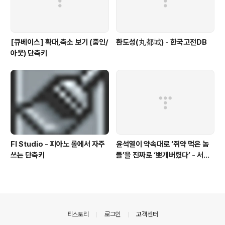
[큐베이스] 확대,축소 보기 (줌인/
환도성(丸都城) - 한국고전DB
아웃) 단축키
Fl Studio - 피아노 롤에서 자주
윤석열이 약속대로 ‘쥐약 먹은 놈
쓰는 단축키
들’을 진짜로 ‘뽀개버렸다’ - 서울
의소리
의안내
티스토리
로그인
고객센터