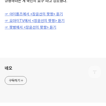
규명하라는 게 국민의 요구"라고 강조했다.
☞ 아이튠즈에서 <장윤선의 팟짱> 듣기
☞ 오마이TV에서 <장윤선의 팟짱> 듣기
☞ 팟빵에서 <장윤선의 팟짱> 듣기
로그 정보
네오
구독하기