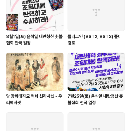
8월1일(토) 윤석열 내란청산 촛불
플러그인 (VST2, VST3) 폴더
집회 전국 일정
경로
당 장회태자묘 벽화 신라사신 - 우
7월25일(토) 윤석열 내란청산 촛
리역사넷
불집회 전국 일정