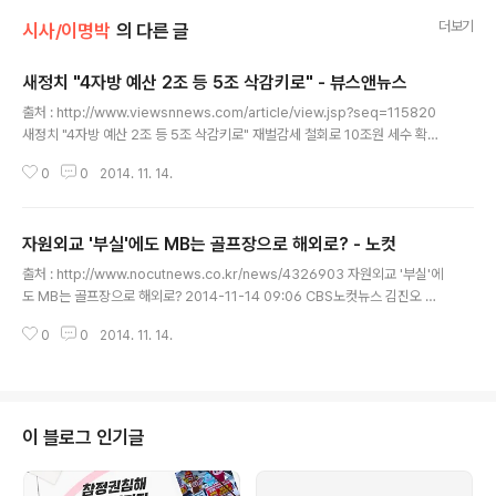
더보기
시사/이명박
의 다른 글
새정치 "4자방 예산 2조 등 5조 삭감키로" - 뷰스앤뉴스
글 내용
출처 : http://www.viewsnnews.com/article/view.jsp?seq=115820
새정치 "4자방 예산 2조 등 5조 삭감키로" 재벌감세 철회로 10조원 세수 확보
2014-11-14 13:38:28 새정치민주연합은 14일 예산전략의총을 열고 내년도
0
0
2014. 11. 14.
정부 예산에서 4자방과 창조경제 예산 등을 전액삭감하고 재벌감세 철회 등으
로 세수를 확보하기로 했다. 새정치연합은 우선 세원조달과 관련, 법인세율 정
상화, 재벌 대기업에 대한 특혜성 비과세 감편 폐지, 법인세 최저한세율 인상안
자원외교 '부실'에도 MB는 골프장으로 해외로? - 노컷
처리로 연평균 10조원내외의 추가 세수를 확보키로 했다. 예산안 삭감 대상으
글 내용
로는 각종 4자방 비리 예산 2조원을 비롯해 창조경제사업, 새마을사업, DMZ
출처 : http://www.nocutnews.co.kr/news/4326903 자원외교 '부실'에
평화공원 조성 사업, 국가보훈처의 나라사랑계승발전사업, 군..
도 MB는 골프장으로 해외로? 2014-11-14 09:06 CBS노컷뉴스 김진오 기
자 (사진=청와대 제공) 집권 기간 동안 최대 치적이라고 자랑했던 4대강 사업과
0
0
2014. 11. 14.
자원외교가 비리에 부실덩어리였다는 사실이 속속 드러나고 있으나 이명박 전
대통령은 전직 대통령들 가운데 가장 편안하게 생활하고 있는 것으로 알려졌다.
감사원과 검찰, 공정거래위원회가 합동으로 이 4대강 사업에 대한 감사와 수사
를 벌여 건설회사들의 담합과 관련자들의 비리를 적발했다. 관련 건설회사들도
'마지못해 4대강 사업에 참여해 담합으로 처벌을 당하고 이익도 남기지 못했
이 블로그 인기글
다'며 볼멘소리를 하고 있다. 국토부가 4대강 사업을 하면서 낙동강의 수심을..