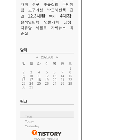
개혁
수구
촛불집회
국민의
짐
고구려성
박근혜탄핵
친
12.3내란
4대강
일
백제
윤석열탄핵
언론개혁
삼성
자유당
세월호
가짜뉴스
최
순실
달력
«
2026/08
»
일
월
화
수
목
금
토
1
2
3
4
5
6
7
8
9
10
11
12
13
14
15
16
17
18
19
20
21
22
23
24
25
26
27
28
29
30
31
링크
Total
Today
Yesterday
티스토리 가입하기!