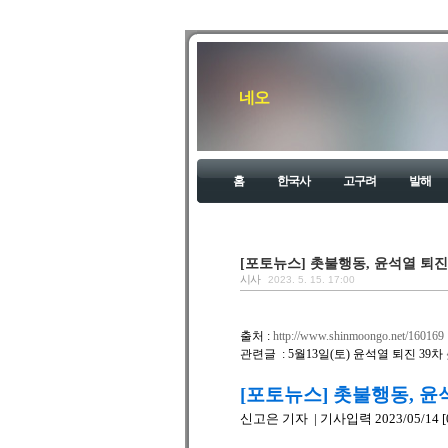
네오
홈
한국사
고구려
발해
[포토뉴스] 촛불행동, 윤석열 퇴진 
시사
2023. 5. 15. 17:00
출처 :
http://www.shinmoongo.net/160169
관련글 : 5월13일(토) 윤석열 퇴진 3
[포토뉴스] 촛불행동, 윤석
신고은 기자 | 기사입력 2023/05/14 [0