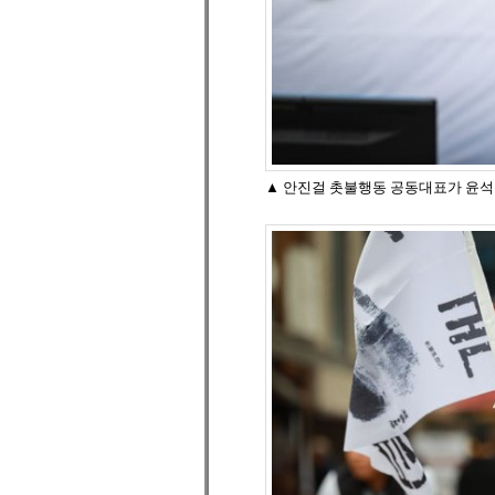
▲ 안진걸 촛불행동 공동대표가 윤석