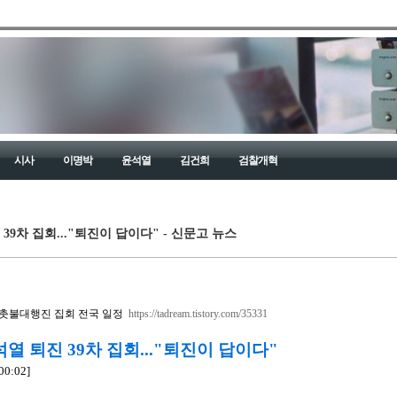
시사
이명박
윤석열
김건희
검찰개혁
39차 집회..."퇴진이 답이다" - 신문고 뉴스
9차 촛불대행진 집회 전국 일정
https://tadream.tistory.com/35331
열 퇴진 39차 집회..."퇴진이 답이다"
0:02]