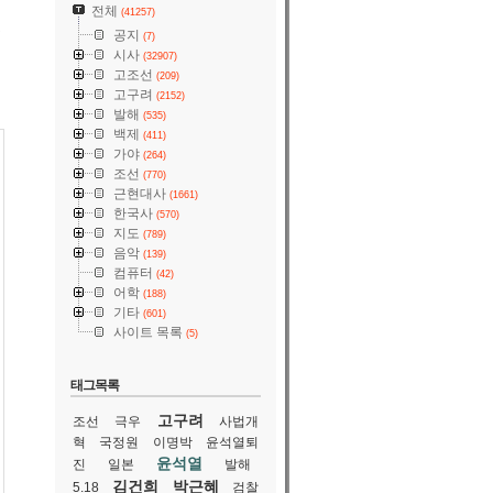
전체
(41257)
통
공지
(7)
시사
(32907)
고조선
(209)
고구려
(2152)
발해
(535)
백제
(411)
가야
(264)
조선
(770)
근현대사
(1661)
한국사
(570)
지도
(789)
음악
(139)
컴퓨터
(42)
어학
(188)
기타
(601)
사이트 목록
(5)
태그목록
고구려
조선
극우
사법개
혁
국정원
이명박
윤석열퇴
윤석열
진
일본
발해
김건희
박근혜
5.18
검찰