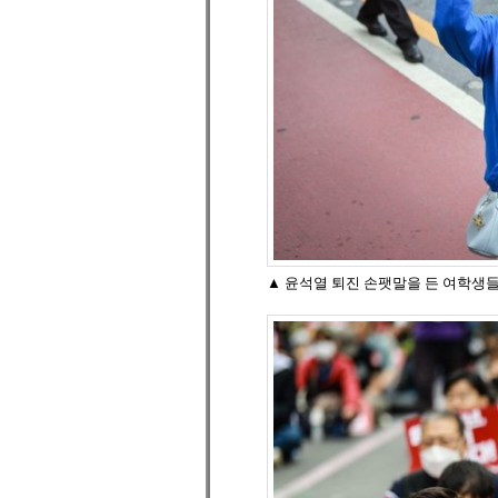
▲ 윤석열 퇴진 손팻말을 든 여학