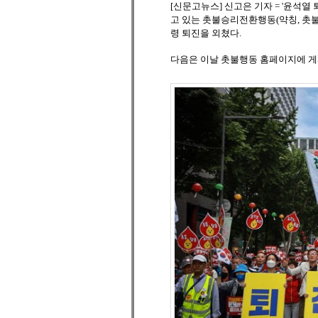
[신문고뉴스] 신고은 기자 = '윤석
고 있는 촛불승리전환행동(약칭, 촛불
령 퇴진을 외쳤다.
다음은 이날 촛불행동 홈페이지에 게