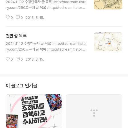
story.com/528고구려 개국도성 오녀산성을 찾아
2024.11.02 수정한국사 글 목록 : http://tadream.tisto
서 - 인민넷 http://tadream.tistory.com/540환인오
ry.com/250고구려 글 목록 : http://tadream.tistory.
녀산성 [ 桓人五女山城 ] - 한국민족문화대백과 http://t
com/63고구려 성 목록 : http://tadream.tistory.co
adrea..
0
0
2013. 3. 15.
m/504 영성자산성 목록안시성, 영성자성, 安市城, 英城
子山城요령성 안산시 해성시 팔리진 영성자촌 * 좌표 : 4
0°46'48.4"N 122°46'36.8"E* 지도에서 영성자산성을
건안성 목록
검색하시려면 英城子村이 아니라 营城子村으로 하셔야
글 내용
합니다. * 营 / 營 : 경영할 영, 군영할 때 영 철옹성 위세는
2024.11.12 수정한국사 글 목록 : http://tadream.tisto
온데간데 없고 흔적만 덩그러니 - 중부,남도 http://tadre
ry.com/250고구려 글 목록 : http://tadream.tistory.
am.tistory.com/2363 고구려군, 해성 전투서 장구 이
com/63고구려 성 목록 : http://tadream.tistory.co
용 당나라군 기습공격 - 중부,남도..
0
0
2013. 3. 15.
m/504건안성 목록고려성산성, 고려성자산성, 청석령산
성, 청석관산성, 석성산산성, 建安城, 高麗城山城/高丽
城山城, 靑石嶺山城/青石岭高句丽山城, 靑石關山
城, 石城山山城 중국 요령성 개주시 청석령진 고려성촌
40°26'57"N122°26'9"E * 위성사진에서는 좌표를 조
이 블로그 인기글
금 남서쪽으로 잡아야 할 듯[탐방] 중국 가이저우(개주)시
고려산성(건안성)과 조선족 마을 - 오마이뉴스 http://tad
ream.tistory.com/620 1천500년전 당나라군 침입막
던 요새 청석관 ..