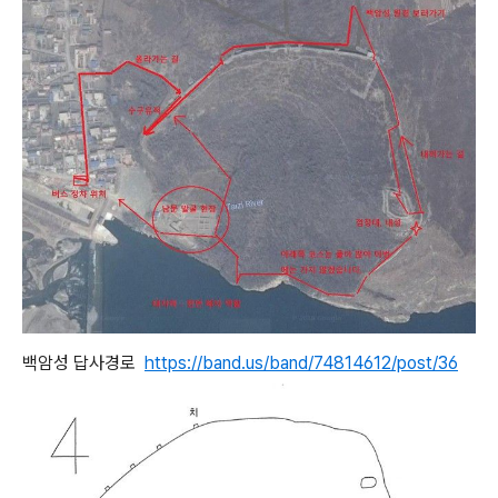
백암성 답사경로
https://band.us/band/74814612/post/36