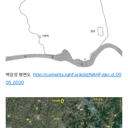
백암성 평면도
http://contents.nahf.or.kr/id/NAHF.iskc.d_00
05_0020