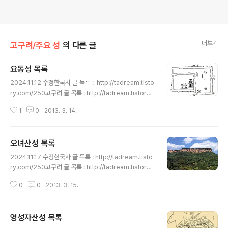
더보기
고구려/주요 성
의 다른 글
요동성 목록
글 내용
2024.11.12 수정한국사 글 목록 : http://tadream.tisto
ry.com/250고구려 글 목록 : http://tadream.tistory.
com/63고구려 성 목록 : http://tadream.tistory.co
1
0
2013. 3. 14.
m/504요동성 목록노동공원고성 遼東城, 辽东城요녕성
요양시 태자하 서안 백탑구고구려 요동성 위치 고증 위성
사진 지도 - 장훈 http://tadream.tistory.com/671요
오녀산성 목록
동성지(遼東城址) - 디지털고구려 http://tadream.tist
글 내용
ory.com/675요동성총 - 디지털고구려 http://tadrea
2024.11.17 수정한국사 글 목록 : http://tadream.tisto
m.tistory.com/676요동성 (遼東城) - 한국민족문화대
ry.com/250고구려 글 목록 : http://tadream.tistory.
백과 http://tadream.tistory.com/677요동성총 (遼
com/63고구려 성 목록 : http://tadream.tistory.co
東城塚) - 한국..
0
0
2013. 3. 15.
m/504 오녀산성홀승골성, 五女山城, 紇升骨城요령성
환인현 오녀산 N 41° 14' 36",E 125° 23' 44" 오녀산
성 - 위키 http://tadream.tistory.com/539오녀산
영성자산성 목록
성 [五女山城] [사진] - doopedia http://tadream.ti
글 내용