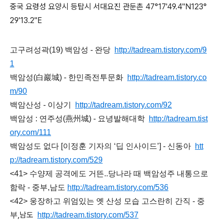
중국 요령성 요양시 등탑시 서대요진 관둔촌 47°17'49.4"N123°
29'13.2"E
고구려성곽(19) 백암성 - 완당
http://tadream.tistory.com/9
1
백암성(白巖城) - 한민족전투문화
http://tadream.tistory.co
m/90
백암산성 - 이상기
http://tadream.tistory.com/92
백암성 : 연주성(燕州城) - 요녕발해대학
http://tadream.tist
ory.com/111
백암성도 없다 [이정훈 기자의 ‘딥 인사이드’] - 신동아
htt
p://tadream.tistory.com/529
<41> 수양제 공격에도 거뜬..당나라 때 백암성주 내통으로
함락 - 중부,남도
http://tadream.tistory.com/536
<42> 웅장하고 위엄있는 옛 산성 모습 고스란히 간직 - 중
,남도
부
http://tadream.tistory.com/537