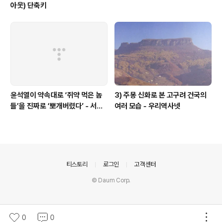
아웃) 단축키
윤석열이 약속대로 ‘쥐약 먹은 놈
3) 주몽 신화로 본 고구려 건국의
들’을 진짜로 ‘뽀개버렸다’ - 서울
여러 모습 - 우리역사넷
의소리
의안내
티스토리
로그인
고객센터
© Daum Corp.
0
0