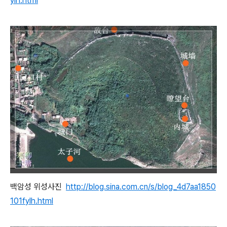
ylh.html
백암성 위성사진
http://blog.sina.com.cn/s/blog_4d7aa1850
101fylh.html