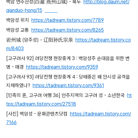
백암 연주산성(白巖 燕州山城) - 북두
http://blog.daum.net/
qianduo-hong/15
비공개
백암성 위치
https://tadream.tistory.com/7789
백암성 교통
https://tadream.tistory.com/8265
岩州城 (암주성) - 辽阳孙氏宗亲
https://tadream.tistory.co
m/8403
[고구려사 92] 려당전쟁 현장중계 3 : 백암성주 손대음을 위한 변
명 - 매경
https://tadream.tistory.com/9359
[고구려사 93] 려당전쟁 현장중계 4 : 당태종은 왜 안시성 공격을
지체하였나?
https://tadream.tistory.com/9361
[민족의 혼, 고구려 여행 36] 만주지역의 고구려 성 - 소년한국
ht
tps://tadream.tistory.com/27518
[사진] 백암성 - 문화콘텐츠닷컴
https://tadream.tistory.com/
7166