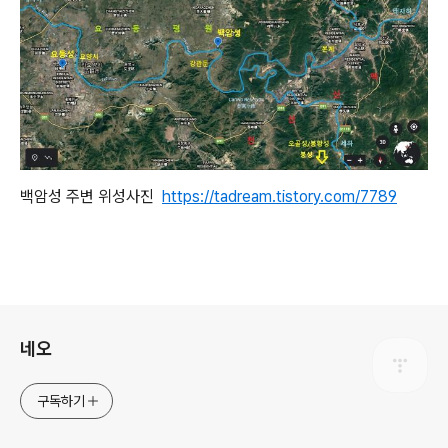
백암성 주변 위성사진
https://tadream.tistory.com/7789
로그 정보
네오
구독하기