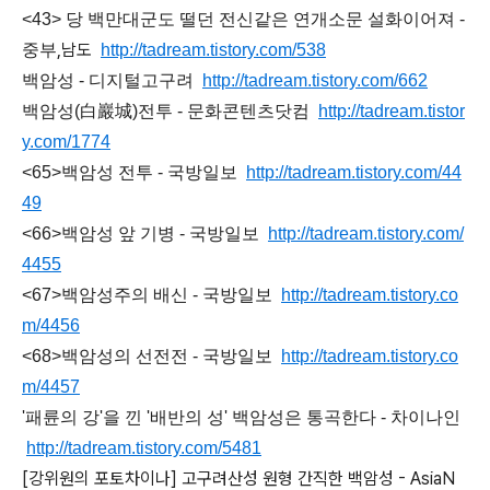
<43> 당 백만대군도 떨던 전신같은 연개소문 설화이어져 -
,남도
중부
http://tadream.tistory.com/538
백암성 - 디지털고구려
http://tadream.tistory.com/662
백암성(白巖城)전투 - 문화콘텐츠닷컴
http://tadream.tistor
y.com/1774
<65>백암성 전투 - 국방일보
http://tadream.tistory.com/44
49
<66>백암성 앞 기병 - 국방일보
http://tadream.tistory.com/
4455
<67>백암성주의 배신 - 국방일보
http://tadream.tistory.co
m/4456
<68>백암성의 선전전 - 국방일보
http://tadream.tistory.co
m/4457
'패륜의 강'을 낀 '배반의 성' 백암성은 통곡한다 - 차이나인
http://tadream.tistory.com/5481
[강위원의 포토차이나] 고구려산성 원형 간직한 백암성 - AsiaN