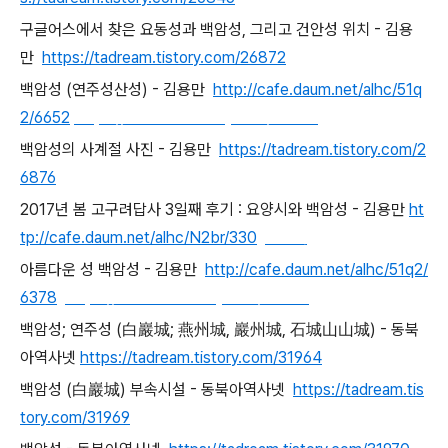
구글어스에서 찾은 요동성과 백암성, 그리고 건안성 위치 - 김용
만
https://tadream.tistory.com/26872
백암성 (연주성산성) - 김용만
http://cafe.daum.net/alhc/51q
2/6652
https://tadream.tistory.com/26875
백암성의 사계절 사진 - 김용만
https://tadream.tistory.com/2
6876
2017년 봄 고구려답사 3일째 후기 : 요양시와 백암성 - 김용만
ht
tp://cafe.daum.net/alhc/N2br/330
비공개
아름다운 성 백암성 - 김용만
http://cafe.daum.net/alhc/51q2/
6378
https://tadream.tistory.com/26879
백암성; 연주성 (白巖城; 燕州城, 巖州城, 石城山山城) - 동북
아역사넷
https://tadream.tistory.com/31964
백암성 (白巖城) 부속시설 - 동북아역사넷
https://tadream.tis
tory.com/31969