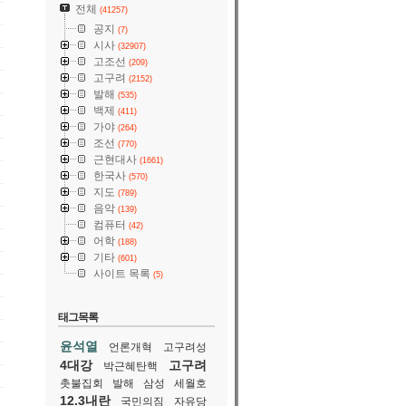
전체
(41257)
공지
(7)
시사
(32907)
고조선
(209)
고구려
(2152)
발해
(535)
백제
(411)
가야
(264)
조선
(770)
근현대사
(1661)
한국사
(570)
지도
(789)
음악
(139)
컴퓨터
(42)
어학
(188)
기타
(601)
사이트 목록
(5)
태그목록
윤석열
언론개혁
고구려성
4대강
고구려
박근혜탄핵
촛불집회
발해
삼성
세월호
12.3내란
국민의짐
자유당