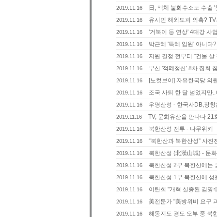
日, 액체 불화수소도 수출 '첫 
2019.11.16
유시민 해외도피 의혹? T
2019.11.16
'거북이 등 연상' 4대강 사업
2019.11.16
박근혜 '특혜 입원' 아니다?..
2019.11.16
지원 결정 전부터 "건물 살 것
2019.11.16
부산 '적폐청산' 8차 집회 
2019.11.16
[노컷브이] 자유한국당 의원
2019.11.16
조국 사퇴 한 달 넘었지만..
2019.11.16
우명산성 - 한국사DB,장창
2019.11.16
TV, 문화유산을 만나다 21회
2019.11.16
북한산성 전투 - 나무위키
2019.11.16
“북한산과 북한산성” 사진
2019.11.16
북한산성 (北漢山城) - 문
2019.11.16
북한산성 2부 북한산에는 
2019.11.16
북한산성 1부 북한산에 성
2019.11.16
이탄희 "개혁 실종된 김명수
2019.11.16
美전문가 "美방위비 요구 과
2019.11.16
해동지도 경도 오부 중 북
2019.11.16