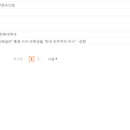
화콘텐츠닷컴
컴
컴
족문화대백과
해달라” 홍콩 지지 대학생들 “한국 민주주의 무시” - 경향
이전
1
2
다음