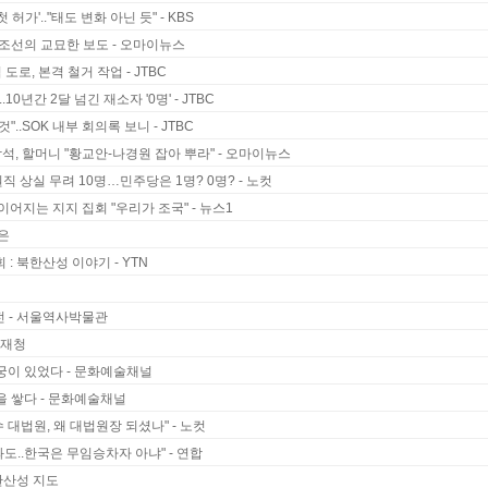
허가'.."태도 변화 아닌 듯" - KBS
V조선의 교묘한 보도 - 오마이뉴스
 도로, 본격 철거 작업 - JTBC
10년간 2달 넘긴 재소자 '0명' - JTBC
"..SOK 내부 회의록 보니 - JTBC
참석, 할머니 "황교안-나경원 잡아 뿌라" - 오마이뉴스
직 상실 무려 10명…민주당은 1명? 0명? - 노컷
이어지는 지지 집회 "우리가 조국" - 뉴스1
은
 : 북한산성 이야기 - YTN
전 - 서울역사박물관
화재청
궁이 있었다 - 문화예술채널
을 쌓다 - 문화예술채널
 대법원, 왜 대법원장 되셨나" - 노컷
도..한국은 무임승차자 아냐" - 연합
한산성 지도