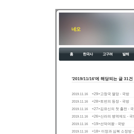
네오
홈
한국사
고구려
발해
'2019/11/16'에 해당되는 글 31건
<29>고창국 멸망 - 국방
2019.11.16
<28>토번의 등장 - 국방
2019.11.16
<27>김유신의 첫 출전 - 
2019.11.16
<26>신라의 병역제도 - 국
2019.11.16
<19>선덕여왕 - 국방
2019.11.16
<18> 이정과 심복 소정방 
2019.11.16