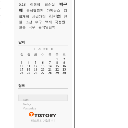
박근
5.18
이명박
최순실
혜
윤석열퇴진
가짜뉴스
검
김건희
찰개혁
사법개혁
친
일
조선
수구
백제
국정원
일본
극우
윤석열탄핵
달력
«
2019/11
»
일
월
화
수
목
금
토
1
2
3
4
5
6
7
8
9
10
11
12
13
14
15
16
17
18
19
20
21
22
23
24
25
26
27
28
29
30
링크
Total
Today
Yesterday
티스토리 가입하기!