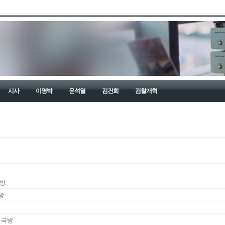
시사
이명박
윤석열
김건희
검찰개혁
국방
방
- 국방