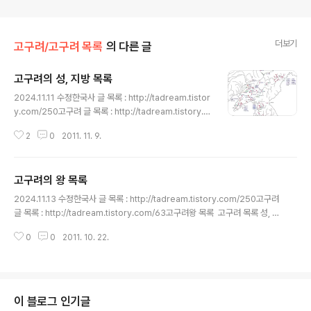
더보기
고구려/고구려 목록
의 다른 글
고구려의 성, 지방 목록
글 내용
2024.11.11 수정한국사 글 목록 : http://tadream.tistor
y.com/250고구려 글 목록 : http://tadream.tistory.c
om/63고구려성 목록 고구려 목록 성, 지방 고구려의
2
0
2011. 11. 9.
왕 문화 인물 건국과 기원 └ 성목록(지역별) └ 광개토대
왕 └ 유적 └ 연개소문 정치외교 군사/전쟁 멸망과 유민 연
구 지도* 원문을 퍼오기 그래서 링크만 시킨 글이 있으니
고구려의 왕 목록
목록에서 확인하시구요.성이란 https://tadream.tistor
글 내용
y.com/30162 고구려의 성 분포도 (지도)고구려성 배치
2024.11.13 수정한국사 글 목록 : http://tadream.tistory.com/250고구려
도 http://tadream.tistory.com/501고구려 성 http://
글 목록 : http://tadream.tistory.com/63고구려왕 목록 고구려 목록 성, 지
tadream.tistory.com/1068고구려성 위치도 http://t
방 고구려의 왕 문화 인물 건국과 기원 └ 성목록(지역별) └ 광개토대왕 └ 유
adream.tistory.co..
0
0
2011. 10. 22.
적 └ 연개소문 정치외교 군사/전쟁 멸망과 유민 연구 지도고구려 역대 국왕 계
보고구려 왕 계보도 - 삼국사기 http://tadream.tistory.com/137고구려 왕
계보도 (상세설명) - 아란불 http://tadream.tistory.com/189 (비공개)
http://blog.naver.com/asiris27/110..
이 블로그 인기글