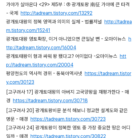
가야가 살아온다 <29> 제5부 : ⑤ 광개토왕 南征 가야에 큰 타격
- 국제
http://tadream.tistory.com/13292
광개토대왕의 정복 영역과 의미의 실체 - 법률저널
http://tadrea
m.tistory.com/15241
광개토대왕 영토확장, 이거 아니었으면 큰일날 뻔 - 오마이뉴스
h
ttp://tadream.tistory.com/16004
광개토태왕이 형과 싸워 왕 됐다고? 어이없다 -오마이뉴스
htt
p://tadream.tistory.com/20004
평양천도의 역사적 경위 - 동북아역사넷
https://tadream.tistor
y.com/30123
[고구려사 17] 광개토대왕의 아버지 고국양왕을 재평가한다 - 매
경
https://tadream.tistory.com/30718
[고구려사 20] 광개토왕비문 분석 해보니 정교한 설계도와 같은
명문 - 매경
https://tadream.tistory.com/30723
[고구려사 24] 광개토왕이 정복한 영토 중 가장 중요한 땅은 어디
일까 - 매경
https://tadream.tistory.com/30822