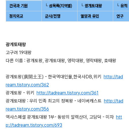
건국과 기원
└
성목록(지역별)
└
광개토대왕
└
유적
정치외교
군사/전쟁
멸망과 유민
연구
광개토태왕
고구려 19대왕
다른 이름 : 광개토왕, 광개토대왕, 영락대왕, 영락태왕, 호태왕
광개토왕(廣開土王) - 한국역대인물,한국사DB,위키
http://tad
ream.tistory.com/362
광개토왕 - 위키
http://tadream.tistory.com/361
광개토대왕 : 우리 민족 최고의 정복왕 - 네이버캐스트
http://tad
ream.tistory.com/356
역사스페셜 광개토대왕 1부- 동방의 알렉산더, 고담덕 - 미자
htt
p://tadream.tistory.com/693