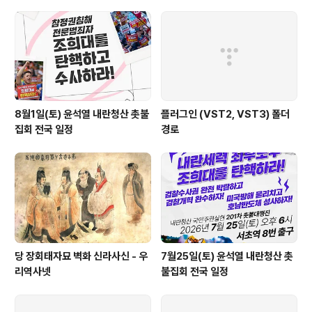
8월1일(토) 윤석열 내란청산 촛불
플러그인 (VST2, VST3) 폴더
집회 전국 일정
경로
당 장회태자묘 벽화 신라사신 - 우
7월25일(토) 윤석열 내란청산 촛
리역사넷
불집회 전국 일정