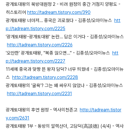
광개토대왕의 북방대원정 2 - 비려 원정의 중간 거점지 양평도 -
히스토리어
http://tadream.tistory.com/390
광개토태왕 너마저... 중국은 괴로웠다 - 김종성/오마이뉴스
htt
p://tadream.tistory.com/2225
'광개토태왕-광개토대왕' 논란... 답은 이거다 - 김종성/오마이뉴스
http://tadream.tistory.com/2226
'오만한' 광개토태왕, "복종 않으면..." - 김종성/오마이뉴스
htt
p://tadream.tistory.com/2227
11세에 중국과 맞짱 뜬 왕자 담덕? 너무 띄웠네 - 김종성/오마이뉴
스
http://tadream.tistory.com/2228
광개토태왕의 '굴욕'? 그는 왜 싸우지 않았나 - 김종성/오마이뉴스
http://tadream.tistory.com/2231
광개토대왕의 후연 원정 - 역사의천존고
http://tadream.tistor
y.com/2631
광개토태왕 1부 - 동방의 알렉산더, 고담덕(高談德) (4/4) - 역사