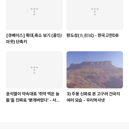
[큐베이스] 확대,축소 보기 (줌인/
환도성(丸都城) - 한국고전DB
아웃) 단축키
윤석열이 약속대로 ‘쥐약 먹은 놈
3) 주몽 신화로 본 고구려 건국의
들’을 진짜로 ‘뽀개버렸다’ - 서울
여러 모습 - 우리역사넷
의소리