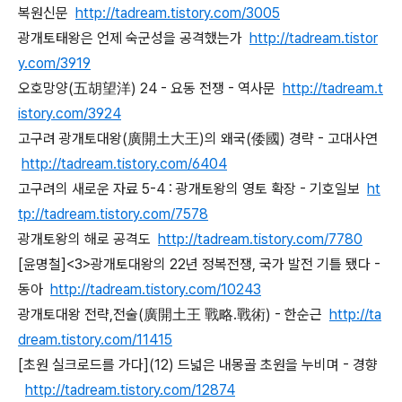
복원신문
http://tadream.tistory.com/3005
광개토태왕은 언제 숙군성을 공격했는가
http://tadream.tistor
y.com/3919
오호망양(五胡望洋) 24 - 요동 전쟁 - 역사문
http://tadream.t
istory.com/3924
고구려 광개토대왕(廣開土大王)의 왜국(倭國) 경략 - 고대사연
http://tadream.tistory.com/6404
고구려의 새로운 자료 5-4 : 광개토왕의 영토 확장 - 기호일보
ht
tp://tadream.tistory.com/7578
광개토왕의 해로 공격도
http://tadream.tistory.com/7780
[윤명철]<3>광개토대왕의 22년 정복전쟁, 국가 발전 기틀 됐다 -
동아
http://tadream.tistory.com/10243
광개토대왕 전략,전술(廣開土王 戰略.戰術) - 한순근
http://ta
dream.tistory.com/11415
[초원 실크로드를 가다](12) 드넓은 내몽골 초원을 누비며 - 경향
http://tadream.tistory.com/12874