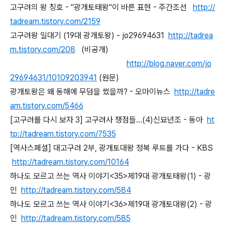
고구려의 왕 칭호 - "광개토태왕"이 바른 표현 - 주간조선
http://
tadream.tistory.com/2159
고구려왕 일대기 (19대 광개토왕) - jo29694631
http://tadrea
m.tistory.com/208
(비공개)
http://blog.naver.com/jo
29694631/10109203941
(원문)
광개토왕은 왜 동해에 무덤을 썼을까? - 오마이뉴스
http://tadre
am.tistory.com/5466
[고구려를 다시 보자 3] 고구려사 쟁점들…(4)신묘년조 - 동아
ht
tp://tadream.tistory.com/7535
[역사스페셜] 대고구려 2부, 광개토대왕 정복 루트를 가다 - KBS
http://tadream.tistory.com/10164
하나도 모르고 쓰는 역사 이야기<35>제19대 광개토태왕(1) - 광
인
http://tadream.tistory.com/584
하나도 모르고 쓰는 역사 이야기<36>제19대 광개토대왕(2) - 광
인
http://tadream.tistory.com/585