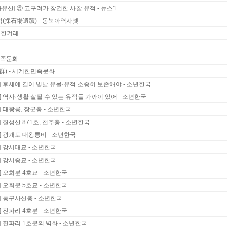
유산] ⑤ 고구려가 창건한 사찰 유적 - 뉴스1
적(採石場遺蹟) - 동북아역사넷
- 한겨레
민족문화
) - 세계한민족문화
8] 후세에 길이 빛날 유물·유적 소중히 보존해야 - 소년한국
7] 역사·생활 살필 수 있는 유적들 가까이 있어 - 소년한국
] 태왕릉, 장군총 - 소년한국
] 칠성산 871호, 천추총 - 소년한국
2] 광개토 대왕릉비 - 소년한국
8] 강서대묘 - 소년한국
7] 강서중묘 - 소년한국
6] 오회분 4호묘 - 소년한국
5] 오회분 5호묘 - 소년한국
4] 통구사신총 - 소년한국
3] 진파리 4호분 - 소년한국
2] 진파리 1호분의 벽화 - 소년한국