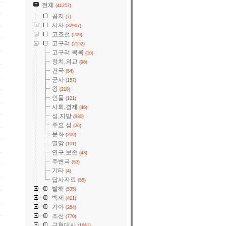
전체
(41257)
공지
(7)
시사
(32907)
고조선
(209)
고구려
(2152)
고구려 목록
(16)
정치,외교
(98)
건국
(54)
군사
(157)
왕
(218)
인물
(121)
사회,경제
(46)
성,지방
(930)
주요 성
(36)
문화
(200)
멸망
(101)
연구,보존
(43)
주변국
(63)
기타
(4)
답사자료
(55)
발해
(535)
백제
(411)
가야
(264)
조선
(770)
근현대사
(1661)