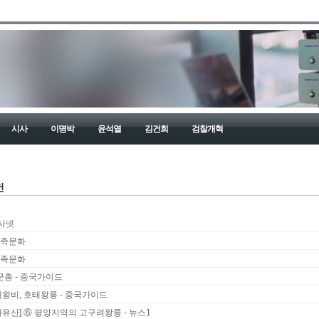
시사
이명박
윤석열
김건희
검찰개혁
건
역사넷
민족문화
민족문화
군총 - 중국가이드
태왕비, 호태왕릉 - 중국가이드
유산] ⑥ 평양지역의 고구려왕릉 - 뉴스1