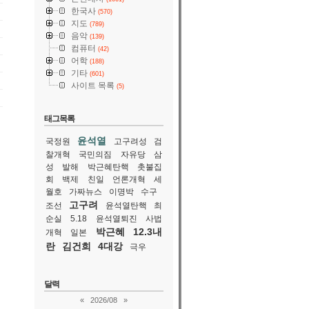
한국사
(570)
지도
(789)
음악
(139)
컴퓨터
(42)
어학
(188)
기타
(601)
사이트 목록
(5)
태그목록
윤석열
국정원
고구려성
검
찰개혁
국민의짐
자유당
삼
성
발해
박근혜탄핵
촛불집
회
백제
친일
언론개혁
세
월호
가짜뉴스
이명박
수구
고구려
조선
윤석열탄핵
최
순실
5.18
윤석열퇴진
사법
박근혜
12.3내
개혁
일본
란
김건희
4대강
극우
달력
«
2026/08
»