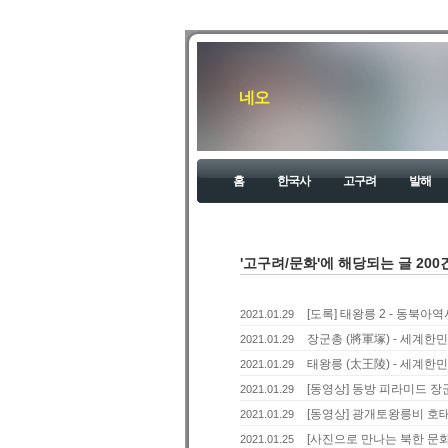
네오
홈
한국사
고구려
발해
'고구려/문화'에 해당되는 글 200
[도록] 태왕릉 2 - 동북아
2021.01.29
장군총 (將軍塚) - 세계한
2021.01.29
태왕릉 (太王陵) - 세계한
2021.01.29
[동영상] 동방 피라미드 장
2021.01.29
[동영상] 광개토왕릉비 호
2021.01.29
[사진으로 만나는 북한 문화
2021.01.25